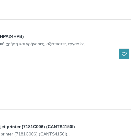
 (HPA24HPB)
κή χρήση και γρήγορες, αξιόπιστες εργασίες...
jet printer (7181C006) (CANTS4150I)
t printer (7181C006) (CANTS4150I)..