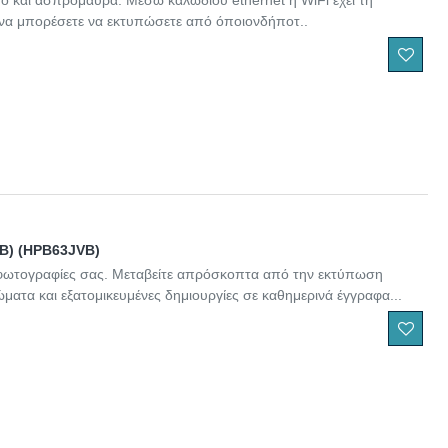
όσο και ασπρόμαυρα. Μέσω καλωδίου ethernet ή WiFi έχει τη
ι να μπορέσετε να εκτυπώσετε από όποιονδήποτ..
VB) (HPB63JVB)
ις φωτογραφίες σας. Μεταβείτε απρόσκοπτα από την εκτύπωση
ατα και εξατομικευμένες δημιουργίες σε καθημερινά έγγραφα...