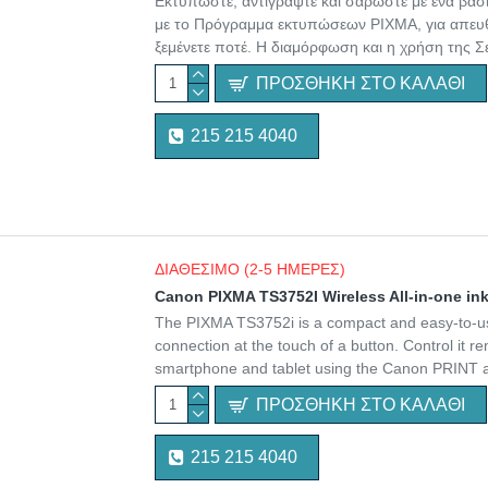
Εκτυπώστε, αντιγράψτε και σαρώστε με ένα βασι
με το Πρόγραμμα εκτυπώσεων PIXMA, για απευθ
ξεμένετε ποτέ. Η διαμόρφωση και η χρήση της Σε
ΠΡΟΣΘΉΚΗ ΣΤΟ ΚΑΛΆΘΙ
215 215 4040
ΔΙΑΘΕΣΙΜΟ (2-5 ΗΜΕΡΕΣ)
Canon PIXMA TS3752I Wireless All-in-one in
The PIXMA TS3752i is a compact and easy-to-use p
connection at the touch of a button. Control it r
smartphone and tablet using the Canon PRINT app
ΠΡΟΣΘΉΚΗ ΣΤΟ ΚΑΛΆΘΙ
215 215 4040