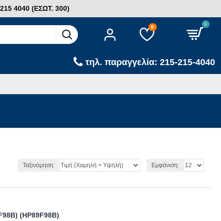
15 4040 (ΕΣΩΤ. 300)
0
0
τηλ. παραγγελία: 215-215-4040
Ταξινόμηση:
Εμφάνιση:
9F98B) (HP89F98B)