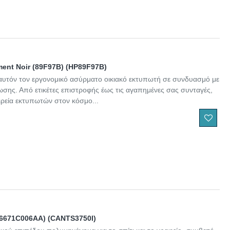
ement Noir (89F97B) (HP89F97B)
αυτόν τον εργονομικό ασύρματο οικιακό εκτυπωτή σε συνδυασμό με
σης. Από ετικέτες επιστροφής έως τις αγαπημένες σας συνταγές,
ρεία εκτυπωτών στον κόσμο...
 (6671C006AA) (CANTS3750I)