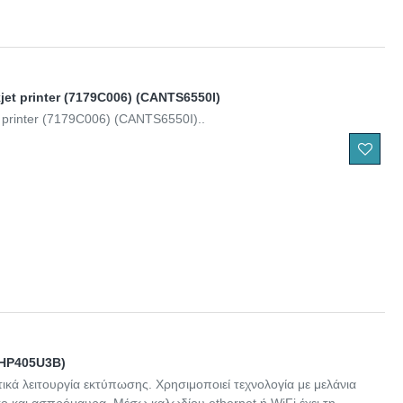
jet printer (7179C006) (CANTS6550I)
t printer (7179C006) (CANTS6550I)..
 (HP405U3B)
τικά λειτουργία εκτύπωσης. Χρησιμοποιεί τεχνολογία με μελάνια