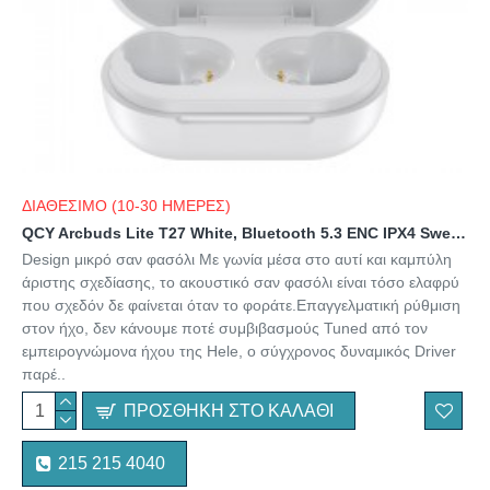
ΔΙΑΘΕΣΙΜΟ (10-30 ΗΜΕΡΕΣ)
QCY Arcbuds Lite T27 White, Bluetooth 5.3 ENC IPX4 Sweatpfoof 8h - 32h battery, 68ms latency
Design μικρό σαν φασόλι Με γωνία μέσα στο αυτί και καμπύλη
άριστης σχεδίασης, το ακουστικό σαν φασόλι είναι τόσο ελαφρύ
που σχεδόν δε φαίνεται όταν το φοράτε.Επαγγελματική ρύθμιση
στον ήχο, δεν κάνουμε ποτέ συμβιβασμούς Tuned από τον
εμπειρογνώμονα ήχου της Hele, ο σύγχρονος δυναμικός Driver
παρέ..
ΠΡΟΣΘΉΚΗ ΣΤΟ ΚΑΛΆΘΙ
215 215 4040