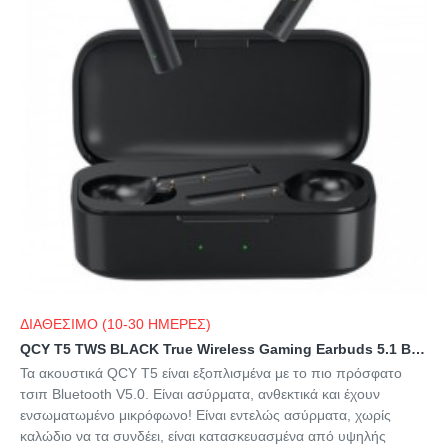
ΔΙΑΘΕΣΙΜΟ (10-30 ΗΜΕΡΕΣ)
QCY T5 TWS BLACK True Wireless Gaming Earbuds 5.1 Bluetooth Headphones ENC IPX5 Speaker 6mm 5hrs
Τα ακουστικά QCY T5 είναι εξοπλισμένα με το πιο πρόσφατο
τσιπ Bluetooth V5.0. Είναι ασύρματα, ανθεκτικά και έχουν
ενσωματωμένο μικρόφωνο! Είναι εντελώς ασύρματα, χωρίς
καλώδιο να τα συνδέει, είναι κατασκευασμένα από υψηλής