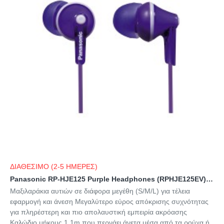
ΔΙΑΘΕΣΙΜΟ (2-5 ΗΜΕΡΕΣ)
Panasonic RP-HJE125 Purple Headphones (RPHJE125EV) (PANRPHJE125EV)
Μαξιλαράκια αυτιών σε διάφορα μεγέθη (S/M/L) για τέλεια
εφαρμογή και άνεση Μεγαλύτερο εύρος απόκρισης συχνότητας
για πληρέστερη και πιο απολαυστική εμπειρία ακρόασης
Καλώδιο μήκους 1.1m που περνάει άνετα μέσα από τα ρούχα ή