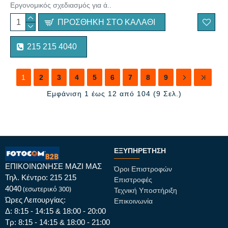
Εργονομικός σχεδιασμός για ά..
ΠΡΟΣΘΉΚΗ ΣΤΟ ΚΑΛΆΘΙ
215 215 4040
1
2
3
4
5
6
7
8
9
Εμφάνιση 1 έως 12 από 104 (9 Σελ.)
ΕΞΥΠΗΡΈΤΗΣΗ
ΕΠΙΚΟΙΝΩΝΗΣΕ ΜΑΖΙ ΜΑΣ
Όροι Επιστροφών
Τηλ. Κέντρο: 215 215
Επιστροφές
4040
(εσωτερικό 300)
Τεχνική Υποστήριξη
Ώρες Λειτουργίας:
Επικοινωνία
Δ: 8:15 - 14:15 & 18:00 - 20:00
Τρ: 8:15 - 14:15 & 18:00 - 21:00