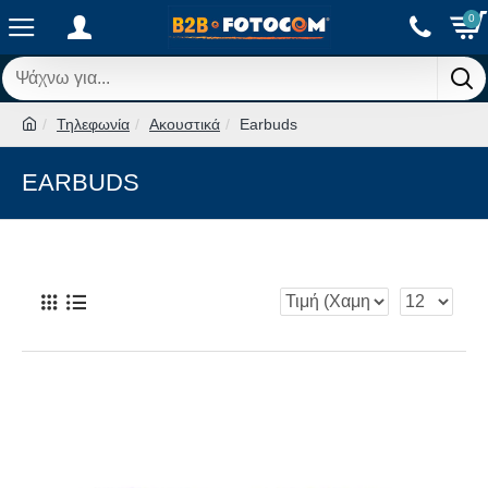
0
Τηλεφωνία
Ακουστικά
Earbuds
EARBUDS