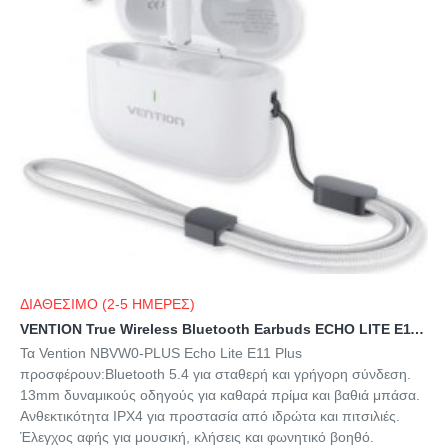
ΔΙΑΘΕΣΙΜΟ (2-5 ΗΜΕΡΕΣ)
VENTION True Wireless Bluetooth Earbuds ECHO LITE E11 Plus White (NBVW0-Plus) (VENNBVW0-Plus)
Τα Vention NBVW0-PLUS Echo Lite E11 Plus
προσφέρουν:Bluetooth 5.4 για σταθερή και γρήγορη σύνδεση.
13mm δυναμικούς οδηγούς για καθαρά πρίμα και βαθιά μπάσα.
Ανθεκτικότητα IPX4 για προστασία από ιδρώτα και πιτσιλιές.
Έλεγχος αφής για μουσική, κλήσεις και φωνητικό βοηθό.