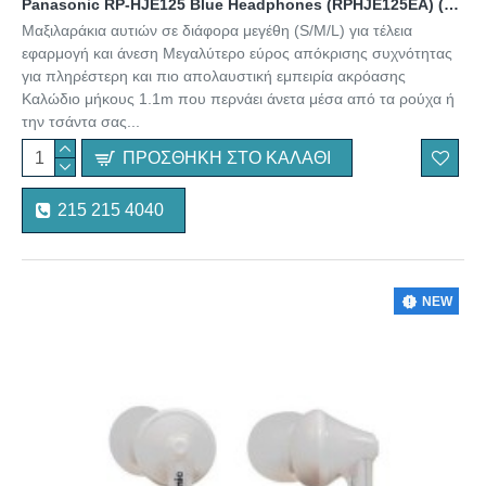
Panasonic RP-HJE125 Blue Headphones (RPHJE125EA) (PANRPHJE125EA)
Μαξιλαράκια αυτιών σε διάφορα μεγέθη (S/M/L) για τέλεια
εφαρμογή και άνεση Μεγαλύτερο εύρος απόκρισης συχνότητας
για πληρέστερη και πιο απολαυστική εμπειρία ακρόασης
Καλώδιο μήκους 1.1m που περνάει άνετα μέσα από τα ρούχα ή
την τσάντα σας...
ΠΡΟΣΘΉΚΗ ΣΤΟ ΚΑΛΆΘΙ
215 215 4040
NEW