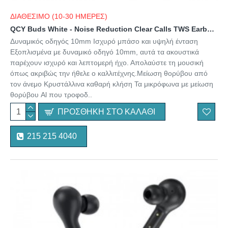
ΔΙΑΘΕΣΙΜΟ (10-30 ΗΜΕΡΕΣ)
QCY Buds White - Noise Reduction Clear Calls TWS Earbuds 35h, 10mm dynamic drivers
Δυναμικός οδηγός 10mm Ισχυρό μπάσο και υψηλή ένταση
Εξοπλισμένα με δυναμικό οδηγό 10mm, αυτά τα ακουστικά
παρέχουν ισχυρό και λεπτομερή ήχο. Απολαύστε τη μουσική
όπως ακριβώς την ήθελε ο καλλιτέχνης.Μείωση θορύβου από
τον άνεμο Κρυστάλλινα καθαρή κλήση Τα μικρόφωνα με μείωση
θορύβου Al που τροφοδ..
ΠΡΟΣΘΉΚΗ ΣΤΟ ΚΑΛΆΘΙ
215 215 4040