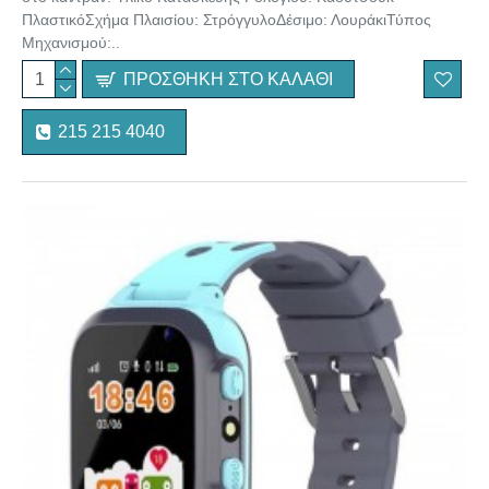
ΠλαστικόΣχήμα Πλαισίου: ΣτρόγγυλοΔέσιμο: ΛουράκιΤύπος
Μηχανισμού:..
ΠΡΟΣΘΉΚΗ ΣΤΟ ΚΑΛΆΘΙ
215 215 4040