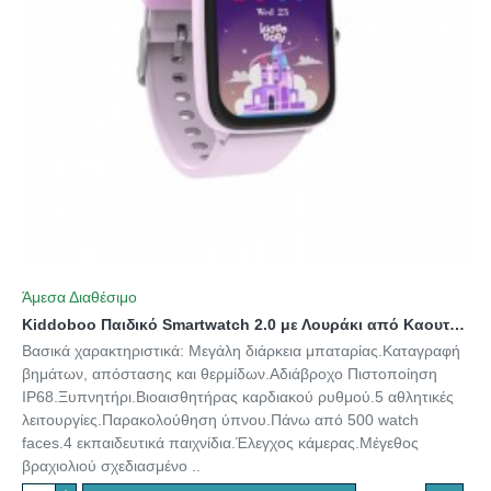
Άμεσα Διαθέσιμο
Kiddoboo Παιδικό Smartwatch 2.0 με Λουράκι από Καουτσούκ/Πλαστικό Λιλά
Βασικά χαρακτηριστικά: Μεγάλη διάρκεια μπαταρίας.Καταγραφή
βημάτων, απόστασης και θερμίδων.Αδιάβροχο Πιστοποίηση
IP68.Ξυπνητήρι.Βιοαισθητήρας καρδιακού ρυθμού.5 αθλητικές
λειτουργίες.Παρακολούθηση ύπνου.Πάνω από 500 watch
faces.4 εκπαιδευτικά παιχνίδια.Έλεγχος κάμερας.Μέγεθος
βραχιολιού σχεδιασμένο ..