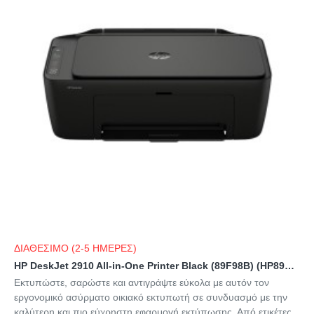
ΔΙΑΘΕΣΙΜΟ (2-5 ΗΜΕΡΕΣ)
HP DeskJet 2910 All-in-One Printer Black (89F98B) (HP89F98B)
Εκτυπώστε, σαρώστε και αντιγράψτε εύκολα με αυτόν τον
εργονομικό ασύρματο οικιακό εκτυπωτή σε συνδυασμό με την
καλύτερη και πιο εύχρηστη εφαρμογή εκτύπωσης. Από ετικέτες