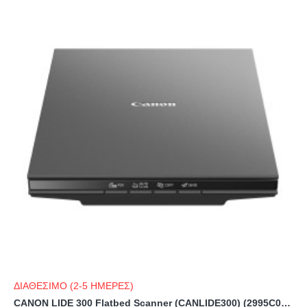
ΔΙΑΘΕΣΙΜΟ (2-5 ΗΜΕΡΕΣ)
CANON LIDE 300 Flatbed Scanner (CANLIDE300) (2995C010AA)