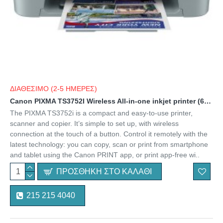
ΔΙΑΘΕΣΙΜΟ (2-5 ΗΜΕΡΕΣ)
Canon PIXMA TS3752I Wireless All-in-one inkjet printer (6671C056AA) (CANTS3752I)
The PIXMA TS3752i is a compact and easy-to-use printer,
scanner and copier. It’s simple to set up, with wireless
connection at the touch of a button. Control it remotely with the
latest technology: you can copy, scan or print from smartphone
and tablet using the Canon PRINT app, or print app-free wi..
ΠΡΟΣΘΉΚΗ ΣΤΟ ΚΑΛΆΘΙ
215 215 4040