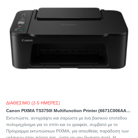
ΔΙΑΘΕΣΙΜΟ (2-5 ΗΜΕΡΕΣ)
Canon PIXMA TS3750I Multifunction Printer (6671C006AA) (CANTS3750I)
Εκτυπώστε, αντιγράψτε και σαρώστε με ένα βασικού επιπέδου
πολυμηχάνημα για το σπίτι και το γραφείο, συμβατό με το
Πρόγραμμα εκτυπώσεων PIXMA, για απευθείας παράδοση των
μελανιών στην πόρτα σας, ώστε να μην ξεμένετε ποτέ. Η