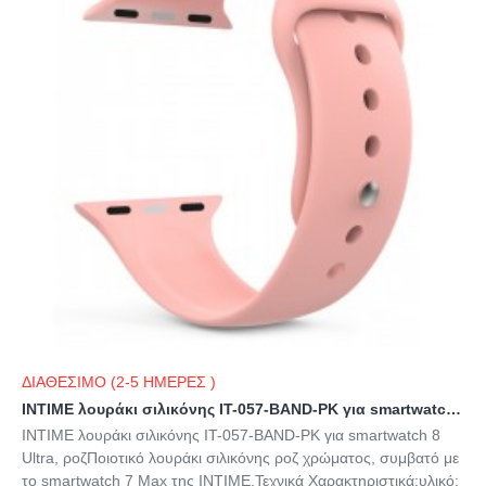
ΔΙΑΘΕΣΙΜΟ (2-5 ΗΜΕΡΕΣ )
INTIME λουράκι σιλικόνης IT-057-BAND-PK για smartwatch 8 Ultra, ροζ
INTIME λουράκι σιλικόνης IT-057-BAND-PK για smartwatch 8
Ultra, ροζΠοιοτικό λουράκι σιλικόνης ροζ χρώματος, συμβατό με
το smartwatch 7 Max της INTIME.Τεχνικά Χαρακτηριστικά:υλικό: