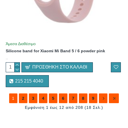
Άμεσα Διαθέσιμο
Silicone band for Xiaomi Mi Band 5 / 6 powder pink
..
ΠΡΟΣΘΉΚΗ ΣΤΟ ΚΑΛΆΘΙ
215 215 4040
1
2
3
4
5
6
7
8
9
Εμφάνιση 1 έως 12 από 208 (18 Σελ.)