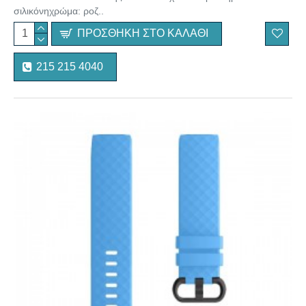
σιλικόνηχρώμα: ροζ..
ΠΡΟΣΘΉΚΗ ΣΤΟ ΚΑΛΆΘΙ
215 215 4040