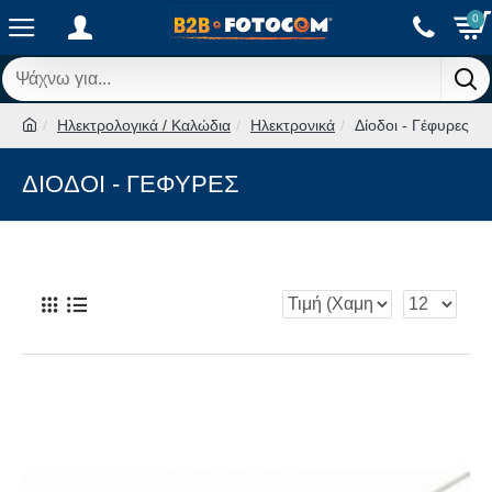
0
Ηλεκτρολογικά / Καλώδια
Ηλεκτρονικά
Δίοδοι - Γέφυρες
ΔΊΟΔΟΙ - ΓΈΦΥΡΕΣ