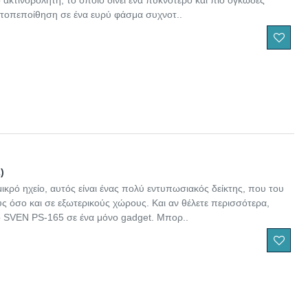
ό ακτινοβολητή, το οποίο δίνει ένα πυκνότερο και πιο ογκώδες
υτοπεποίθηση σε ένα ευρύ φάσμα συχνοτ..
)
 μικρό ηχείο, αυτός είναι ένας πολύ εντυπωσιακός δείκτης, που του
ύς όσο και σε εξωτερικούς χώρους. Και αν θέλετε περισσότερα,
 SVEN PS-165 σε ένα μόνο gadget. Μπορ..