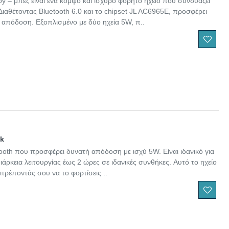
y – μπεζ είναι ένα κομψό και ισχυρό φορητό ηχείο που συνδυάζει
ιαθέτοντας Bluetooth 6.0 και το chipset JL AC6965E, προσφέρει
 απόδοση. Εξοπλισμένο με δύο ηχεία 5W, π..
ck
ooth που προσφέρει δυνατή απόδοση με ισχύ 5W. Είναι ιδανικό για
ιάρκεια λειτουργίας έως 2 ώρες σε ιδανικές συνθήκες. Αυτό το ηχείο
τρέποντάς σου να το φορτίσεις ..