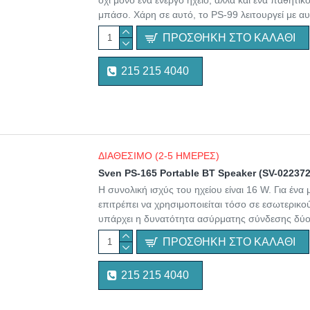
όχι μόνο ένα ενεργό ηχείο, αλλά και ένα παθητικ
μπάσο. Χάρη σε αυτό, το PS-99 λειτουργεί με α
ΠΡΟΣΘΉΚΗ ΣΤΟ ΚΑΛΆΘΙ
215 215 4040
ΔΙΑΘΕΣΙΜΟ (2-5 ΗΜΕΡΕΣ)
Sven PS-165 Portable BT Speaker (SV-022372
Η συνολική ισχύς του ηχείου είναι 16 W. Για ένα
επιτρέπει να χρησιμοποιείται τόσο σε εσωτερικο
υπάρχει η δυνατότητα ασύρματης σύνδεσης δύο
ΠΡΟΣΘΉΚΗ ΣΤΟ ΚΑΛΆΘΙ
215 215 4040