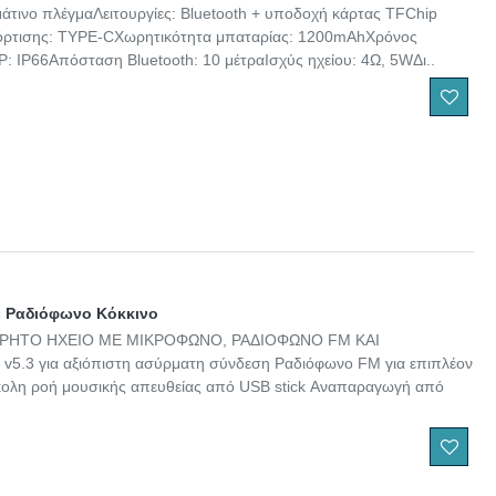
μάτινο πλέγμαΛειτουργίες: Bluetooth + υποδοχή κάρτας TFChip
φόρτισης: TYPE-CΧωρητικότητα μπαταρίας: 1200mAhΧρόνος
 IP66Απόσταση Bluetooth: 10 μέτραΙσχύς ηχείου: 4Ω, 5WΔι..
με Ραδιόφωνο Κόκκινο
ΡΗΤΟ ΗΧΕΙΟ ΜΕ ΜΙΚΡΟΦΩΝΟ, ΡΑΔΙΟΦΩΝΟ FM ΚΑΙ
v5.3 για αξιόπιστη ασύρματη σύνδεση Ραδιόφωνο FM για επιπλέον
κολη ροή μουσικής απευθείας από USB stick Αναπαραγωγή από