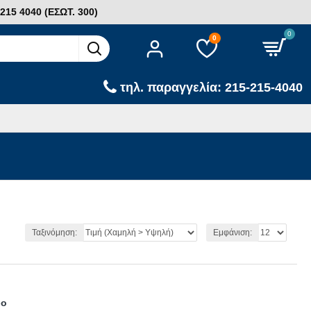
15 4040 (ΕΣΩΤ. 300)
0
0
τηλ. παραγγελία: 215-215-4040
Ταξινόμηση:
Εμφάνιση:
ρο