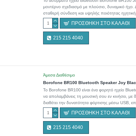
Το ασύρματο ηχείο Bluetooth Borofone BR100 Jo
μοντέρνο σχεδιασμό με πλούσιο, δυναμικό ήχο. Δ
σταθερή σύνδεση και υψηλής ποιότητας ηχητική
ΠΡΟΣΘΉΚΗ ΣΤΟ ΚΑΛΆΘΙ
215 215 4040
Άμεσα Διαθέσιμο
Borofone BR100 Bluetooth Speaker Joy Bla
Το Borofone BR100 είναι ένα φορητό ηχείο Bluet
να απολαμβάνεις τη μουσική σου εν κινήσει, με δ
διαθέτει την δυνατότητα φόρτισης μέσω USB, επι
ΠΡΟΣΘΉΚΗ ΣΤΟ ΚΑΛΆΘΙ
215 215 4040