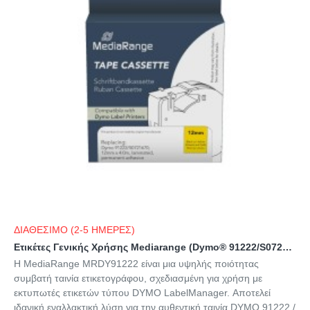
ΔΙΑΘΕΣΙΜΟ (2-5 ΗΜΕΡΕΣ)
Ετικέτες Γενικής Χρήσης Mediarange (Dymo® 91222/S0721670) 12mm, 4m, Laminated and Permanent Adhesive, Black on Yellow (MRDY91222)
Η MediaRange MRDY91222 είναι μια υψηλής ποιότητας
συμβατή ταινία ετικετογράφου, σχεδιασμένη για χρήση με
εκτυπωτές ετικετών τύπου DYMO LabelManager. Αποτελεί
ιδανική εναλλακτική λύση για την αυθεντική ταινία DYMO 91222 /