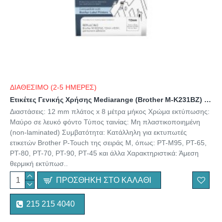
ΔΙΑΘΕΣΙΜΟ (2-5 ΗΜΕΡΕΣ)
Ετικέτες Γενικής Χρήσης Mediarange (Brother M-K231BZ) 12mm, 8m, Laminated and Permanent Adhesive, Black on White (MRBMK231)
Διαστάσεις: 12 mm πλάτος x 8 μέτρα μήκος Χρώμα εκτύπωσης:
Μαύρο σε λευκό φόντο Τύπος ταινίας: Μη πλαστικοποιημένη
(non-laminated) Συμβατότητα: Κατάλληλη για εκτυπωτές
ετικετών Brother P-Touch της σειράς M, όπως: PT-M95, PT-65,
PT-80, PT-70, PT-90, PT-45 και άλλα Χαρακτηριστικά: Άμεση
θερμική εκτύπωσ..
ΠΡΟΣΘΉΚΗ ΣΤΟ ΚΑΛΆΘΙ
215 215 4040