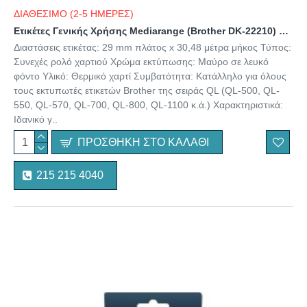
ΔΙΑΘΕΣΙΜΟ (2-5 ΗΜΕΡΕΣ)
Ετικέτες Γενικής Χρήσης Mediarange (Brother DK-22210) 29mm, 30.48m, Black on White (MRBDK22210)
Διαστάσεις ετικέτας: 29 mm πλάτος x 30,48 μέτρα μήκος Τύπος:
Συνεχές ρολό χαρτιού Χρώμα εκτύπωσης: Μαύρο σε λευκό
φόντο Υλικό: Θερμικό χαρτί Συμβατότητα: Κατάλληλο για όλους
τους εκτυπωτές ετικετών Brother της σειράς QL (QL-500, QL-
550, QL-570, QL-700, QL-800, QL-1100 κ.ά.) Χαρακτηριστικά:
Ιδανικό γ..
ΠΡΟΣΘΉΚΗ ΣΤΟ ΚΑΛΆΘΙ
215 215 4040