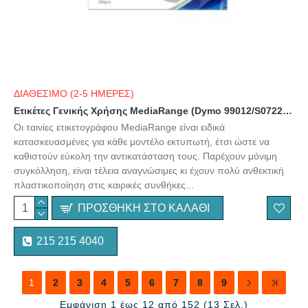
ΔΙΑΘΕΣΙΜΟ (2-5 ΗΜΕΡΕΣ)
Ετικέτες Γενικής Χρήσης MediaRange (Dymo 99012/S0722400) 36x89mm. 260 pcs (Μαύρα Γράμματα σε Λευκό Φόντο) (MRDY99012)
Οι ταινίες ετικετογράφου MediaRange είναι ειδικά
κατασκευασμένες για κάθε μοντέλο εκτυπωτή, έτσι ώστε να
καθιστούν εύκολη την αντικατάσταση τους. Παρέχουν μόνιμη
συγκόλληση, είναι τέλεια αναγνώσιμες κι έχουν πολύ ανθεκτική
πλαστικοποίηση στις καιρικές συνθήκες...
ΠΡΟΣΘΉΚΗ ΣΤΟ ΚΑΛΆΘΙ
215 215 4040
1
2
3
4
5
6
7
8
9
Εμφάνιση 1 έως 12 από 152 (13 Σελ.)