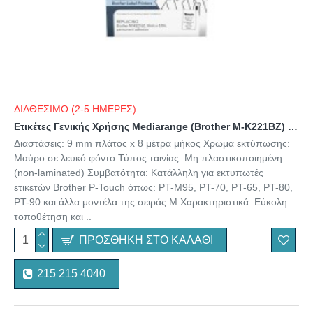
ΔΙΑΘΕΣΙΜΟ (2-5 ΗΜΕΡΕΣ)
Ετικέτες Γενικής Χρήσης Mediarange (Brother M-K221BZ) 9mm, 8m, Laminated and Permanent Adhesive, Black on White (MRBMK221)
Διαστάσεις: 9 mm πλάτος x 8 μέτρα μήκος Χρώμα εκτύπωσης:
Μαύρο σε λευκό φόντο Τύπος ταινίας: Μη πλαστικοποιημένη
(non-laminated) Συμβατότητα: Κατάλληλη για εκτυπωτές
ετικετών Brother P-Touch όπως: PT-M95, PT-70, PT-65, PT-80,
PT-90 και άλλα μοντέλα της σειράς M Χαρακτηριστικά: Εύκολη
τοποθέτηση και ..
ΠΡΟΣΘΉΚΗ ΣΤΟ ΚΑΛΆΘΙ
215 215 4040