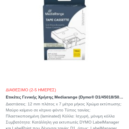
ΔΙΑΘΕΣΙΜΟ (2-5 ΗΜΕΡΕΣ)
Ετικέτες Γενικής Χρήσης Mediarange (Dymo® D1/45018/S0720580) 12mm, 7m, Laminated and Permanent Adhesive, Black on Yellow (MRDY45018)
Διαστάσεις: 12 mm πλάτος x 7 μέτρα μήκος Χρώμα εκτύπωσης:
Μαύρο κείμενο σε κίτρινο φόντο Τύπος ταινίας:
Πλαστικοποιημένη (laminated) Κόλλα: Ισχυρή, μόνιμη κόλλα
Συμβατότητα: Κατάλληλη για εκτυπωτές DYMO LabelManager
και LabelPoint που δέχονται ταινίες D1, όπως: LabelManager