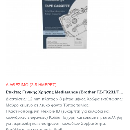
ΔΙΑΘΕΣΙΜΟ (2-5 ΗΜΕΡΕΣ)
Ετικέτες Γενικής Χρήσης Mediarange (Brother TZ-FX231/TZe-FX231) 12mm, 8m, Laminated and Permanent Adhesive, Flexible, Black on White (MRBTZFX231)
Διαστάσεις: 12 mm πλάτος x 8 μέτρα μήκος Χρώμα εκτύπωσης:
Μαύρο κείμενο σε λευκό φόντο Τύπος ταινίας:
Πλαστικοποιημένη Flexible ID (εύκαμπτη για καλώδια και
κυλινδρικές επιφάνειες) Κόλλα: Ισχυρή και εύκαμπτη, κατάλληλη
για περιτύλιξη και επισήμανση καλωδίων Συμβατότητα:
Κατάλληλη για εκτυπωτές Broth..