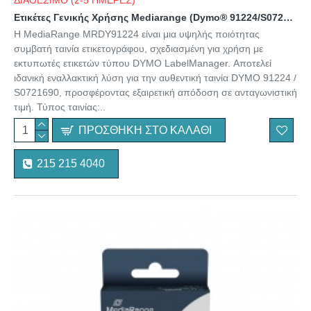
ΔΙΑΘΕΣΙΜΟ (2-5 ΗΜΕΡΕΣ)
Ετικέτες Γενικής Χρήσης Mediarange (Dymo® 91224/S0721690) 12mm, 4m, Laminated and Permanent Adhesive, Black on Green (MRDY91224)
Η MediaRange MRDY91224 είναι μια υψηλής ποιότητας
συμβατή ταινία ετικετογράφου, σχεδιασμένη για χρήση με
εκτυπωτές ετικετών τύπου DYMO LabelManager. Αποτελεί
ιδανική εναλλακτική λύση για την αυθεντική ταινία DYMO 91224 /
S0721690, προσφέροντας εξαιρετική απόδοση σε ανταγωνιστική
τιμή. Τύπος ταινίας:..
ΠΡΟΣΘΉΚΗ ΣΤΟ ΚΑΛΆΘΙ
215 215 4040