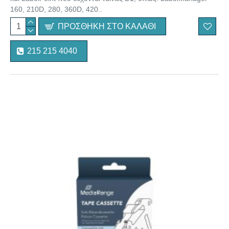
160, 210D, 280, 360D, 420..
ΠΡΟΣΘΉΚΗ ΣΤΟ ΚΑΛΆΘΙ
215 215 4040