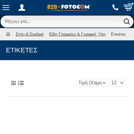
0
Σπίτι & Gadget
Είδη Γραφείου & Γραφική Ύλη
Ετικέτες
ΕΤΙΚΈΤΕΣ