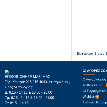
Εμφάνιση 1 έως 1
ΟΙ ΑΓΟΡΈΣ ΣΟ
ΕΠΙΚΟΙΝΩΝΗΣΕ ΜΑΖΙ ΜΑΣ
Ο Λογαριασμός
Τηλ. Κέντρο: 215 215 4040
(εσωτερικό 300)
Το Καλάθι Σου
Ώρες Λειτουργίας:
Οι Παραγγελίες
Δ: 8:15 - 14:15 & 18:00 - 20:00
Wishlist
0
Τρ: 8:15 - 14:15 & 18:00 - 21:00
Τρόποι Πληρωμ
Τε: 8:15 - 14:15