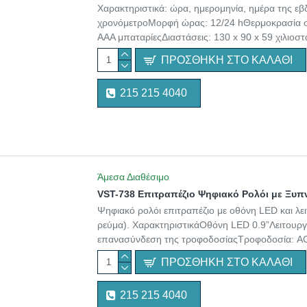
Χαρακτηριστικά: ώρα, ημερομηνία, ημέρα της εβ
χρονόμετροΜορφή ώρας: 12/24 hΘερμοκρασία σε
AAA μπαταρίεςΔιαστάσεις: 130 x 90 x 59 χιλιοστ
ΠΡΟΣΘΉΚΗ ΣΤΟ ΚΑΛΆΘΙ
215 215 4040
Άμεσα Διαθέσιμο
VST-738 Επιτραπέζιο Ψηφιακό Ρολόι με Ξυπ
Ψηφιακό ρολόι επιτραπέζιο με οθόνη LED και λε
ρεύμα). ΧαρακτηριστικάΟθόνη LED 0.9”Λειτουργί
επανασύνδεση της τροφοδοσίαςΤροφοδοσία: AC 
ΠΡΟΣΘΉΚΗ ΣΤΟ ΚΑΛΆΘΙ
215 215 4040