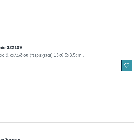
mie 322109
ας & καλωδίου (περιέχεται) 13x6,5x3,5cm..
2cm Άσπρο