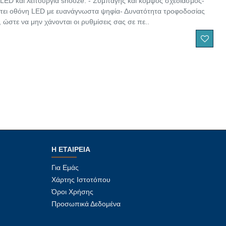
LED και λειτουργία snooze. - Συμπαγής και κομψός σχεδιασμός-
θέτει οθόνη LED με ευανάγνωστα ψηφία- Δυνατότητα τροφοδοσίας
ώστε να μην χάνονται οι ρυθμίσεις σας σε πε..
Η ΕΤΑΙΡΕΊΑ
Για Εμάς
Χάρτης Ιστοτόπου
Όροι Χρήσης
Προσωπικά Δεδομένα