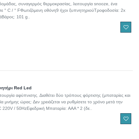
δομάδας, συναγερμός θερμοκρασίας, λειτουργία snooze, ένα
 ° C / ° FΦωτιζόμενη οθόνη9 ήχοι ξυπνητηριούΤροφοδοσία: 2x
άΒάρος: 101 g..
νητήρι Red Led
ιτουργία αφύπνισης. Διαθέτει δύο τρόπους φόρτισης (μπαταρίες και
α μνήμης ώρας: Δεν χρειάζεται να ρυθμίσετε το χρόνο μετά την
220V / 50HzΕφεδρική Μπαταρία: AAA * 2 (δε..