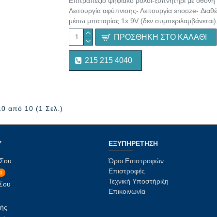
Επιτραπέζιο ψηφιακό ρολόι-ξυπνητήρι με οθόνη 
Λειτουργία αφύπνισης- Λειτουργία snooze- Δια
μέσω μπαταρίας 1x 9V (δεν συμπεριλαμβάνεται), 
ΠΡΟΣΘΉΚΗ ΣΤΟ ΚΑΛΆΘΙ
215 215 4040
0 από 10 (1 Σελ.)
Υ
ΕΞΥΠΗΡΈΤΗΣΗ
 Σου
Όροι Επιστροφών
Επιστροφές
0
Τεχνική Υποστήριξη
 Σου
Επικοινωνία
ής