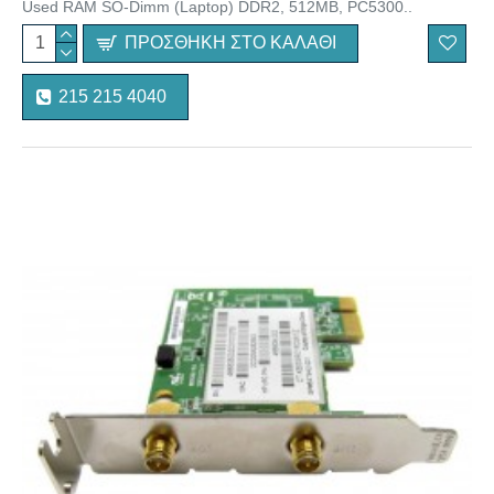
Used RAM SO-Dimm (Laptop) DDR2, 512MB, PC5300..
ΠΡΟΣΘΉΚΗ ΣΤΟ ΚΑΛΆΘΙ
215 215 4040