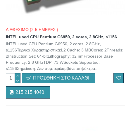
ΔΙΑΘΕΣΙΜΟ (2-5 ΗΜΕΡΕΣ )
INTEL used CPU Pentium G6950, 2 cores, 2.8GHz, s1156
INTEL used CPU Pentium G6950, 2 cores, 2.8GHz,
s1156Τεχνικά Χαρακτηριστικά:L2 Cache: 3 MBCores: 2Threads:
2Instruction Set: 64-bitLithography: 32 nmProcessor Base
Frequency: 2.8 GHzTDP: 73 WSockets Supported:
s1156Σημείωση: Δεν συμπεριλαμβάνεται ψύκτρα...
ΠΡΟΣΘΉΚΗ ΣΤΟ ΚΑΛΆΘΙ
215 215 4040