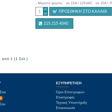
- Μέγιστο φορτίο: σε 15Α \ 125VAC σε 10Α \ 2
ΠΡΟΣΘΉΚΗ ΣΤΟ ΚΑΛΆΘΙ
215 215 4040
 από 1 (1 Σελ.)
Υ
ΕΞΥΠΗΡΈΤΗΣΗ
 Σου
Όροι Επιστροφών
Επιστροφές
0
Τεχνική Υποστήριξη
 Σου
Επικοινωνία