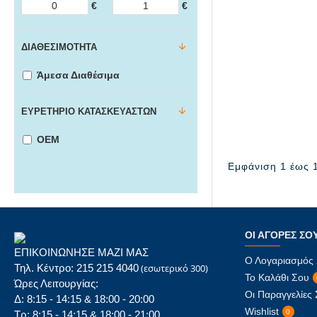
€
€
ΔΙΑΘΕΣΙΜΌΤΗΤΑ
Άμεσα Διαθέσιμα
ΕΥΡΕΤΉΡΙΟ ΚΑΤΑΣΚΕΥΑΣΤΏΝ
ΟΕΜ
Εμφάνιση 1 έως 1
ΟΙ ΑΓΟΡΈΣ ΣΟ
ΕΠΙΚΟΙΝΩΝΗΣΕ ΜΑΖΙ ΜΑΣ
Ο Λογαριασμός
Τηλ. Κέντρο: 215 215 4040
(εσωτερικό 300)
Το Καλάθι Σου
Ώρες Λειτουργίας:
Οι Παραγγελίες
Δ: 8:15 - 14:15 & 18:00 - 20:00
Wishlist
0
Τρ: 8:15 - 14:15 & 18:00 - 21:00