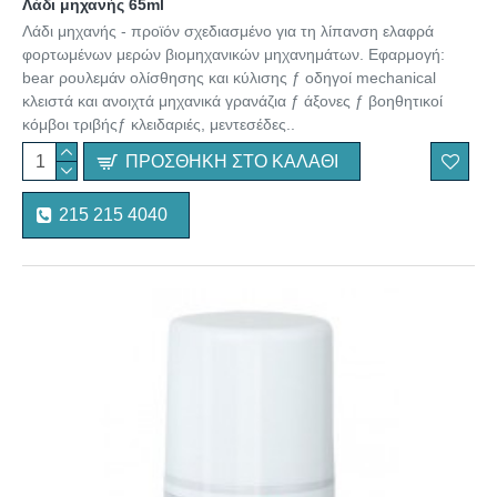
Λάδι μηχανής 65ml
Λάδι μηχανής - προϊόν σχεδιασμένο για τη λίπανση ελαφρά
φορτωμένων μερών βιομηχανικών μηχανημάτων. Εφαρμογή:
bear ρουλεμάν ολίσθησης και κύλισης ƒ οδηγοί mechanical
κλειστά και ανοιχτά μηχανικά γρανάζια ƒ άξονες ƒ βοηθητικοί
κόμβοι τριβήςƒ κλειδαριές, μεντεσέδες..
ΠΡΟΣΘΉΚΗ ΣΤΟ ΚΑΛΆΘΙ
215 215 4040