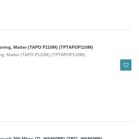
itoring, Matter (TAPO P110M) (TPTAPOP110M)
ring, Matter (TAPO P110M) (TPTAPOP110M)..
through 300 Mbps (TL-WA860RE) (TPTL-WA860RE)