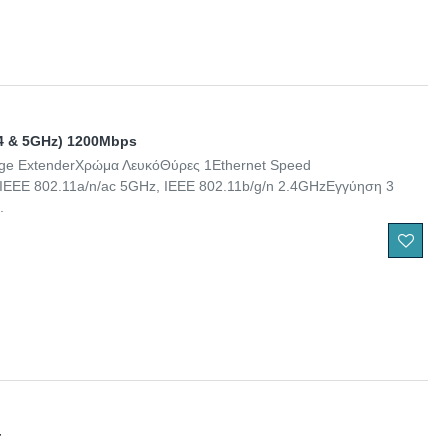
.4 & 5GHz) 1200Mbps
e ExtenderΧρώμα ΛευκόΘύρες 1Ethernet Speed
EEE 802.11a/n/ac 5GHz, IEEE 802.11b/g/n 2.4GHzΕγγύηση 3
.
r