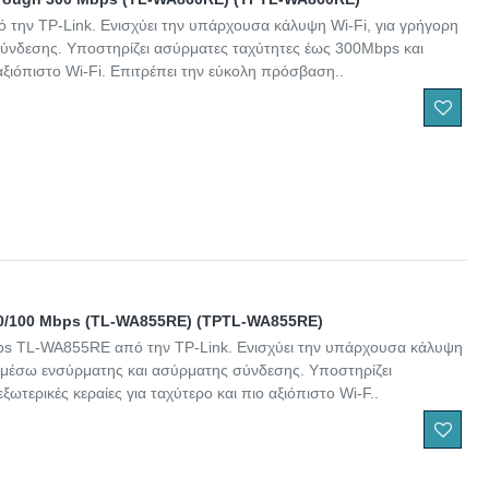
ην TP-Link. Ενισχύει την υπάρχουσα κάλυψη Wi-Fi, για γρήγορη
ύνδεσης. Υποστηρίζει ασύρματες ταχύτητες έως 300Mbps και
ο αξιόπιστο Wi-Fi. Επιτρέπει την εύκολη πρόσβαση..
10/100 Mbps (TL-WA855RE) (TPTL-WA855RE)
s TL-WA855RE από την TP-Link. Ενισχύει την υπάρχουσα κάλυψη
α μέσω ενσύρματης και ασύρματης σύνδεσης. Υποστηρίζει
ωτερικές κεραίες για ταχύτερο και πιο αξιόπιστο Wi-F..