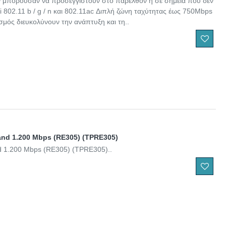
ν μπορούσαν να προσεγγιστούν στο παρελθόν ή σε σημεία που δεν
i 802.11 b / g / n και 802.11ac Διπλή ζώνη ταχύτητας έως 750Mbps
ασμός διευκολύνουν την ανάπτυξη και τη..
and 1.200 Mbps (RE305) (TPRE305)
d 1.200 Mbps (RE305) (TPRE305)..