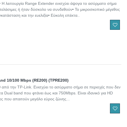
 Η λειτουργία Range Extender ενισχύει άψογα το ασύρματο σήμα
ελάσιμες ή ήταν δύσκολο να συνδεθούν• Το μικροσκοπικό μέγεθος
γκατάσταση και την ευελιξία• Εύκολη επέκτα..
and 10/100 Mbps (RE200) (TPRE200)
από την TP-Link. Ενισχύει το ασύρματο σήμα σε περιοχές που δεν
α Dual band που φτάνει έως και 750Mbps. Είναι ιδανικό για HD
ίες που απαιτούν μεγάλο εύρος ζώνης...