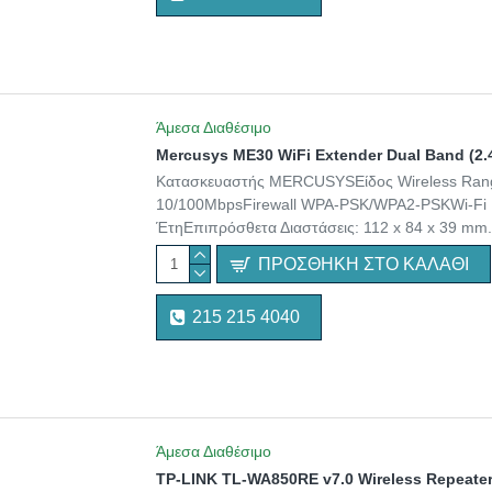
Άμεσα Διαθέσιμο
Mercusys ME30 WiFi Extender Dual Band (2
Κατασκευαστής MERCUSYSΕίδος Wireless Rang
10/100MbpsFirewall WPA-PSK/WPA2-PSKWi-Fi I
ΈτηΕπιπρόσθετα Διαστάσεις: 112 x 84 x 39 mm.
ΠΡΟΣΘΉΚΗ ΣΤΟ ΚΑΛΆΘΙ
215 215 4040
Άμεσα Διαθέσιμο
TP-LINK TL-WA850RE v7.0 Wireless Repeate