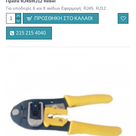
Πρέσα RJ45/RJ12 Rebel
Για υποδοχές 6 και 8 ακίδων Εφαρμογή: RJ45, RJ12..
ΠΡΟΣΘΉΚΗ ΣΤΟ ΚΑΛΆΘΙ
215 215 4040