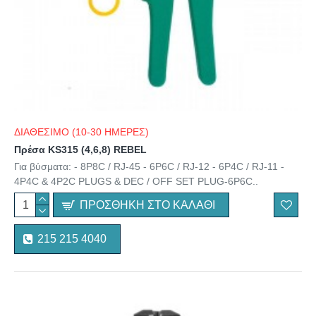
ΔΙΑΘΕΣΙΜΟ (10-30 ΗΜΕΡΕΣ)
Πρέσα KS315 (4,6,8) REBEL
Για βύσματα: - 8P8C / RJ-45 - 6P6C / RJ-12 - 6P4C / RJ-11 -
4P4C & 4P2C PLUGS & DEC / OFF SET PLUG-6P6C..
ΠΡΟΣΘΉΚΗ ΣΤΟ ΚΑΛΆΘΙ
215 215 4040