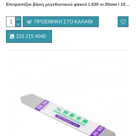
Επιτραπέζια βάση μεγεθυντικού φακού LS30 sr.30mm / 10D (x3.5)
..
ΠΡΟΣΘΉΚΗ ΣΤΟ ΚΑΛΆΘΙ
215 215 4040