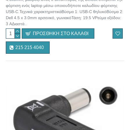
φόρτιση ενός laptop μέσω οποιουδήποτε καλωδίου φόρτισης
USB-C.Τεχνικά χαρακτηριστικάΒύσμα 1: USB-C θηλυκόΒύσμα 2:
Dell 4.5 x 3.0mm αρσενικό, γωνιακόΤάση: 19.5 VΡεύμα εξόδου:
3 AΔιαστά..
ΠΡΟΣΘΉΚΗ ΣΤΟ ΚΑΛΆΘΙ
215 215 4040