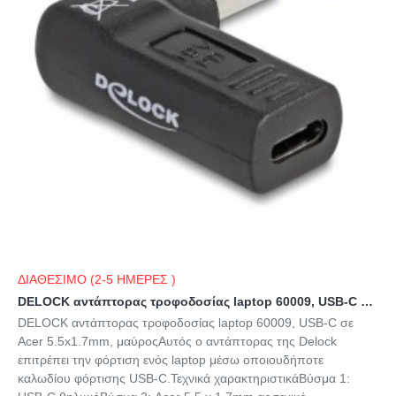
ΔΙΑΘΕΣΙΜΟ (2-5 ΗΜΕΡΕΣ )
DELOCK αντάπτορας τροφοδοσίας laptop 60009, USB-C σε Acer 5.5x1.7mm, μαύρος
DELOCK αντάπτορας τροφοδοσίας laptop 60009, USB-C σε
Acer 5.5x1.7mm, μαύροςΑυτός ο αντάπτορας της Delock
επιτρέπει την φόρτιση ενός laptop μέσω οποιουδήποτε
καλωδίου φόρτισης USB-C.Τεχνικά χαρακτηριστικάΒύσμα 1: