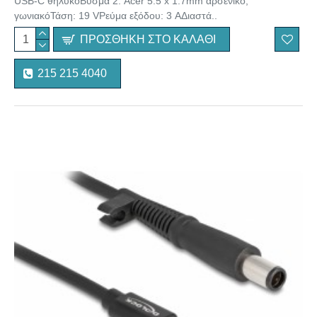
USB-C θηλυκόΒύσμα 2: Acer 5.5 x 1.7mm αρσενικό,
γωνιακόΤάση: 19 VΡεύμα εξόδου: 3 AΔιαστά..
ΠΡΟΣΘΉΚΗ ΣΤΟ ΚΑΛΆΘΙ
215 215 4040