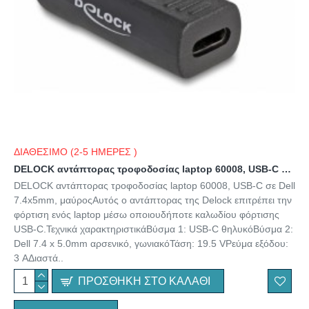
ΔΙΑΘΕΣΙΜΟ (2-5 ΗΜΕΡΕΣ )
DELOCK αντάπτορας τροφοδοσίας laptop 60008, USB-C σε Dell 7.4x5mm, μαύρος
DELOCK αντάπτορας τροφοδοσίας laptop 60008, USB-C σε Dell
7.4x5mm, μαύροςΑυτός ο αντάπτορας της Delock επιτρέπει την
φόρτιση ενός laptop μέσω οποιουδήποτε καλωδίου φόρτισης
USB-C.Τεχνικά χαρακτηριστικάΒύσμα 1: USB-C θηλυκόΒύσμα 2:
Dell 7.4 x 5.0mm αρσενικό, γωνιακόΤάση: 19.5 VΡεύμα εξόδου:
3 AΔιαστά..
ΠΡΟΣΘΉΚΗ ΣΤΟ ΚΑΛΆΘΙ