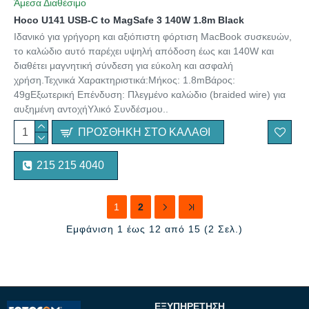
Άμεσα Διαθέσιμο
Hoco U141 USB-C to MagSafe 3 140W 1.8m Black
Ιδανικό για γρήγορη και αξιόπιστη φόρτιση MacBook συσκευών,
το καλώδιο αυτό παρέχει υψηλή απόδοση έως και 140W και
διαθέτει μαγνητική σύνδεση για εύκολη και ασφαλή
χρήση.Τεχνικά Χαρακτηριστικά:Μήκος: 1.8mΒάρος:
49gΕξωτερική Επένδυση: Πλεγμένο καλώδιο (braided wire) για
αυξημένη αντοχήΥλικό Συνδέσμου..
ΠΡΟΣΘΉΚΗ ΣΤΟ ΚΑΛΆΘΙ
215 215 4040
1
2
Εμφάνιση 1 έως 12 από 15 (2 Σελ.)
ΕΞΥΠΗΡΈΤΗΣΗ