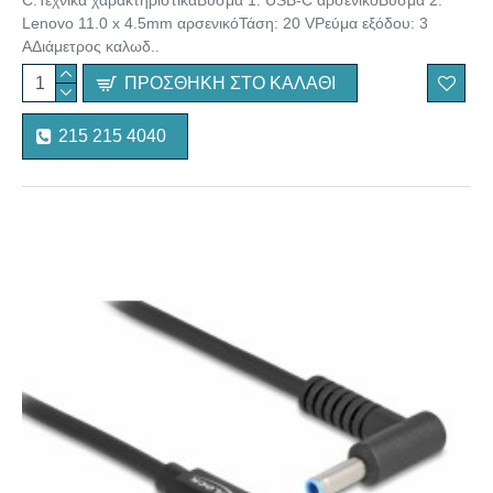
C.Τεχνικά χαρακτηριστικάΒύσμα 1: USB-C αρσενικόΒύσμα 2:
Lenovo 11.0 x 4.5mm αρσενικόΤάση: 20 VΡεύμα εξόδου: 3
AΔιάμετρος καλωδ..
ΠΡΟΣΘΉΚΗ ΣΤΟ ΚΑΛΆΘΙ
215 215 4040