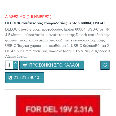
ΔΙΑΘΕΣΙΜΟ (2-5 ΗΜΕΡΕΣ )
DELOCK αντάπτορας τροφοδοσίας laptop 60004, USB-C σε HP 4.5x3mm, μαύρος
DELOCK αντάπτορας τροφοδοσίας laptop 60004, USB-C σε HP
4.5x3mm, μαύροςΑυτός ο αντάπτορας της Delock επιτρέπει την
φόρτιση ενός laptop μέσω οποιουδήποτε καλωδίου φόρτισης
USB-C.Τεχνικά χαρακτηριστικάΒύσμα 1: USB-C θηλυκόΒύσμα 2:
HP 4.5 x 3.0mm αρσενικό, γωνιακόΤάση: 19.5 VΡεύμα εξόδου: 3
AΔιαστάσεις..
ΠΡΟΣΘΉΚΗ ΣΤΟ ΚΑΛΆΘΙ
215 215 4040