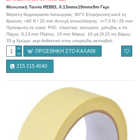
Μονωτική Ταινία REBEL 0.13mmx19mmx9m Γκρι
Μέγιστη θερμοκρασία λειτουργίας: 80°C Επιμήκυνση κατά τη
θραύση: =65 N / 25 mm Αντοχή αποκόλλησης: >=7,5 N / 25 mm
Πρόσφυση σε υλικά: PVC, πλαστικό, αλουμίνιο, χάλυβας κ.λπ.
Πάχος: 0,13 mm Πλάτος: 19 mm Μήκος: 10 yd (9,15 m) Βάρος:
33 g Χρώμα: γκρι Ανθεκτικό στην υπεριώδη ακτινοβολ..
ΠΡΟΣΘΉΚΗ ΣΤΟ ΚΑΛΆΘΙ
215 215 4040