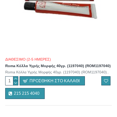
ΔΙΑΘΕΣΙΜΟ (2-5 ΗΜΕΡΕΣ)
Roma Κόλλα Υγρής Μορφής 40γρ. (1197040) (ROM1197040)
Roma Κόλλα Υγρής Μορφής 40γρ. (1197040) (ROM1197040)..
ΠΡΟΣΘΉΚΗ ΣΤΟ ΚΑΛΆΘΙ
215 215 4040