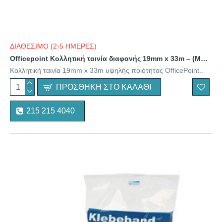
ΔΙΑΘΕΣΙΜΟ (2-5 ΗΜΕΡΕΣ)
Officepoint Κολλητική ταινία διαφανής 19mm x 33m – (MAG-1343300-01) (OFPMAG-1343300-01)
Κολλητική ταινία 19mm x 33m υψηλής ποιότητας OfficePoint..
ΠΡΟΣΘΉΚΗ ΣΤΟ ΚΑΛΆΘΙ
215 215 4040