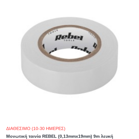
ΔΙΑΘΕΣΙΜΟ (10-30 ΗΜΕΡΕΣ)
Μονωτική ταινία REBEL (0,13mmx19mm) 9m λευκή