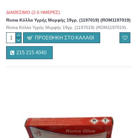
ΔΙΑΘΕΣΙΜΟ (2-5 ΗΜΕΡΕΣ)
Roma Κόλλα Υγρής Μορφής 19γρ. (1197019) (ROM1197019)
Roma Κόλλα Υγρής Μορφής 19γρ. (1197019) (ROM1197019)..
ΠΡΟΣΘΉΚΗ ΣΤΟ ΚΑΛΆΘΙ
215 215 4040