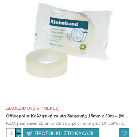
ΔΙΑΘΕΣΙΜΟ (2-5 ΗΜΕΡΕΣ)
Officepoint Κολλητική ταινία διαφανής 15mm x 33m – (MAG-1313300-01) (OFPMAG-1313300-01)
Κολλητική ταινία 15mm x 33m υψηλής ποιότητας OfficePoint..
ΠΡΟΣΘΉΚΗ ΣΤΟ ΚΑΛΆΘΙ