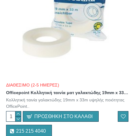
ΔΙΑΘΕΣΙΜΟ (2-5 ΗΜΕΡΕΣ)
Officepoint Κολλητική ταινία ματ γαλακτώδης 19mm x 33m – (MAG-1353300-00) (OFPMAG-1353300-00)
Κολλητική ταινία γαλακτώδης 19mm x 33m υψηλής ποιότητας
OfficePoint..
ΠΡΟΣΘΉΚΗ ΣΤΟ ΚΑΛΆΘΙ
215 215 4040