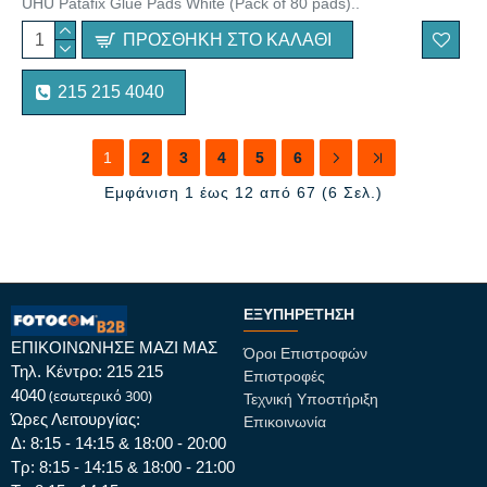
UHU Patafix Glue Pads White (Pack of 80 pads)..
ΠΡΟΣΘΉΚΗ ΣΤΟ ΚΑΛΆΘΙ
215 215 4040
1
2
3
4
5
6
Εμφάνιση 1 έως 12 από 67 (6 Σελ.)
ΕΞΥΠΗΡΈΤΗΣΗ
ΕΠΙΚΟΙΝΩΝΗΣΕ ΜΑΖΙ ΜΑΣ
Όροι Επιστροφών
Τηλ. Κέντρο: 215 215
Επιστροφές
4040
(εσωτερικό 300)
Τεχνική Υποστήριξη
Ώρες Λειτουργίας:
Επικοινωνία
Δ: 8:15 - 14:15 & 18:00 - 20:00
Τρ: 8:15 - 14:15 & 18:00 - 21:00